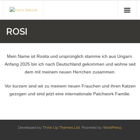
Start
ROSI
News
Warum 2. Hand Katzen?
Mein Name ist Rosita und ursprünglich stamme ich aus Ungarn.
Anfang 2025 bin ich nach Deutschland gekommen und wohne seit
Vermittlung
dem mit meinem neuen Herrchen zusammen.
Maggy
Vor kurzem sind wir zu meinem neuen Frauchen und ihren Katzen
gezogen und sind jetzt eine internationale Patchwork Familie.
Yoda
Luna
Marusha
Developed by
Think Up Themes Ltd
. Powered by
WordPress
.