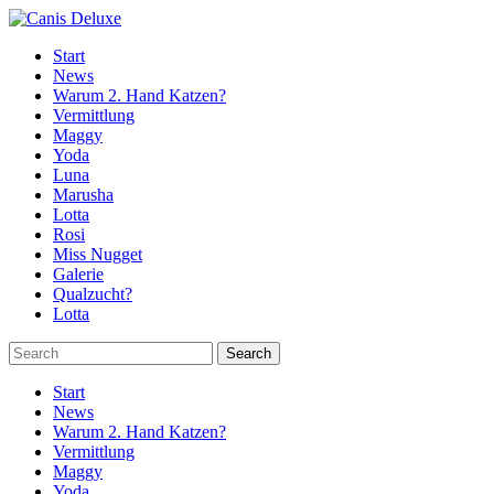
Start
News
Warum 2. Hand Katzen?
Vermittlung
Maggy
Yoda
Luna
Marusha
Lotta
Rosi
Miss Nugget
Galerie
Qualzucht?
Lotta
Start
News
Warum 2. Hand Katzen?
Vermittlung
Maggy
Yoda