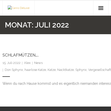
Start
MONAT:
JULI 2022
News
Warum 2. Hand Katzen?
SCHLAFMÜTZEN…..
Vermittlung
15. Juli 2022
Alex
News
Maggy
Don Sphynx
,
haarlose Katze
,
Katze
,
Nacktkatze
,
Sphynx
,
Vergesellschaf
Yoda
Wenn du nach Hause kommst und es eigentlich niemanden interess
Luna
Marusha