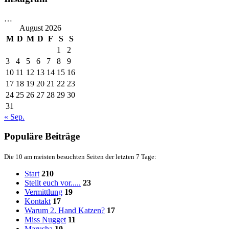
…
August 2026
M
D
M
D
F
S
S
1
2
3
4
5
6
7
8
9
10
11
12
13
14
15
16
17
18
19
20
21
22
23
24
25
26
27
28
29
30
31
« Sep.
Populäre Beiträge
Die 10 am meisten besuchten Seiten der letzten 7 Tage:
Start
210
Stellt euch vor.....
23
Vermittlung
19
Kontakt
17
Warum 2. Hand Katzen?
17
Miss Nugget
11
Marusha
10