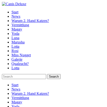
Start
News
Warum 2. Hand Katzen?
Vermittlung
Maggy
Yoda
Luna
Marusha
Lotta
Rosi
Miss Nugget
Galerie
Qualzucht?
Lotta
Start
News
Warum 2. Hand Katzen?
Vermittlung
Maggy
Yoda