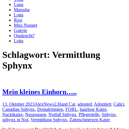
Luna
Marusha
Lotta
Rosi
Miss Nugget
Galerie
Qualzucht?
Lotta
Schlagwort:
Vermittlung
Sphynx
Mein kleines Einhorn…..
13. Oktober 2023
Alex
News
2.Hand Cat
,
adopted
,
Adoptiert
,
Calici
,
Canadian Sphynx
,
Dentalröntgen
,
FORL
,
haarlose Katze
,
Nacktkatze
,
Neuzugang
,
Notfall Sphynx
,
Pflegestelle
,
Sphynx
,
sphynx in Not
,
Vermittlung Sphynx
,
Zahnschmerzen Katze